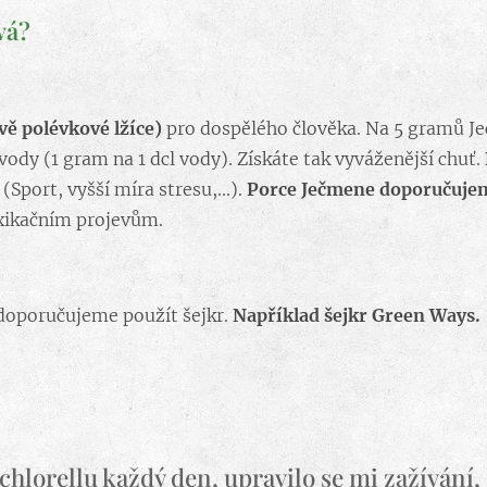
vá?
vě polévkové lžíce)
pro dospělého člověka. Na 5 gramů Je
ody (1 gram na 1 dcl vody). Získáte tak vyváženější chuť.
Sport, vyšší míra stresu,...).
Porce Ječmene doporučujem
xikačním projevům.
 doporučujeme použít šejkr.
Například šejkr Green Ways.
 chlorellu každý den, upravilo se mi zažívání,