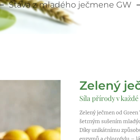
Šťáva z mladého ječmene GW
Zelený j
Síla přírody v každé
Zelený ječmen od Green 
šetrným sušením mladých 
Díky unikátnímu způsob
enzymů a chlorofylu – lát