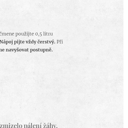
čmene použijte 0,5 litru
Nápoj pijte vždy čerstvý.
Při
e navyšovat postupně.
 zmizelo pálení žáhy,