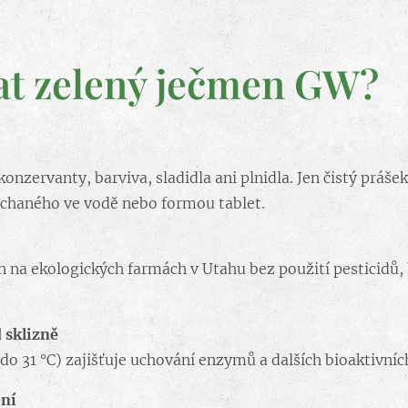
rat zelený ječmen GW?
zervanty, barviva, sladidla ani plnidla. Jen čistý prášek
chaného ve vodě nebo formou tablet.
 na ekologických farmách v Utahu bez použití pesticidů,
 sklizně
o 31 °C) zajišťuje uchování enzymů a dalších bioaktivních
ení