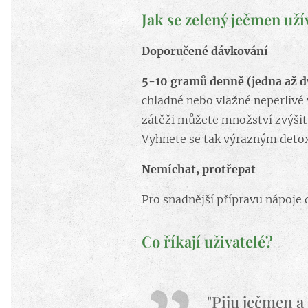
Jak se zelený ječmen uží
Doporučené dávkování
5-10 gramů denně (jedna až d
chladné nebo vlažné neperlivé v
zátěži můžete množství zvýšit (
Vyhnete se tak výrazným deto
Nemíchat, protřepat
Pro snadnější přípravu nápoje
Co říkají uživatelé?
"Piju ječmen a