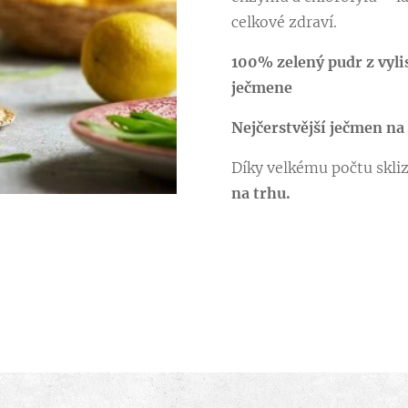
celkové zdraví.
100% zelený pudr z vyli
ječmene
Nejčerstvější ječmen na
Díky velkému počtu skl
na trhu.