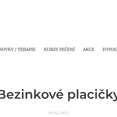
HOVKY / TERAPIE
KURZY PEČENÍ
AKCE
FOTOG
Bezinkové placičk
05.04.2023