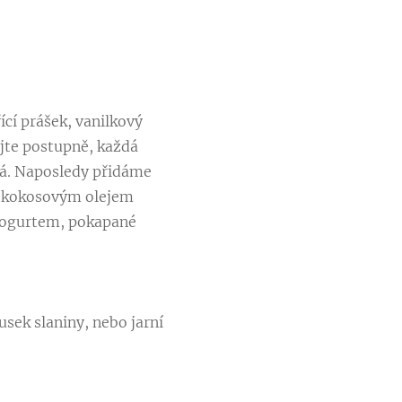
cí prášek, vanilkový
ejte postupně, každá
ká. Naposledy přidáme
é kokosovým olejem
jogurtem, pokapané
usek slaniny, nebo jarní