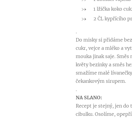
1 lžička koko cuk
2 ČL kypřícího p
.
Do misky si přidáme bez
cukr, vejce a mléko a vy
mouka jinak saje. Směs 
květy bezinky a směs h
smažíme malé lívanečky
čekankovým sirupem.
.
NA SLANO:
Recept je stejný, jen do
cibulku. Osolíme, opepří