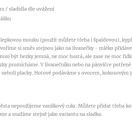
ru / sladidla dle uvážení
rášku
lepkovou mouku (použít můžete třeba i špaldovou), kypří
tvoříme si směs stejnou jako na lívanečky - mléko přidáv
musí být hezky jemná, ne moc hustá, ale zase ne moc říd
ezky promícháme. V lívanečníku nebo na pánvičce potřen
 neboli placky. Hotové podáváme s ovocem, kokosovým 
 těsta nepoužijeme vanilkový cukr. Můžete přidat třeba ko
me a snažíme stejně jako variantu na sladko.