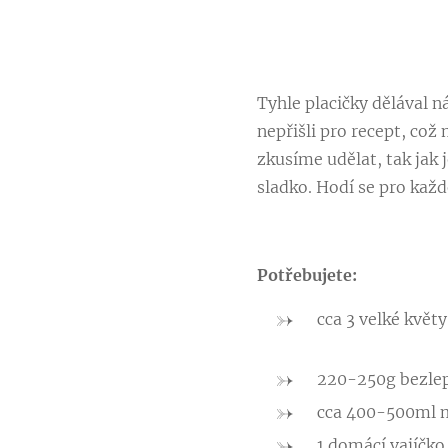
Tyhle placičky dělával ná
nepřišli pro recept, což
zkusíme udělat, tak jak j
sladko. Hodí se pro každ
Potřebujete:
cca 3 velké květ
220-250g bezle
cca 400-500ml ml
1 domácí vajíčko