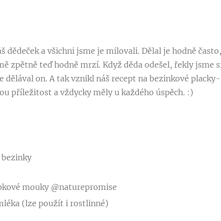
š dědeček a všichni jsme je milovali. Dělal je hodně často,
 mě zpětně teď hodně mrzí. Když děda odešel, řekly jsme si
e dělával on. A tak vznikl náš recept na bezinkové placky-
ou příležitost a vždycky měly u každého úspěch. :)
y bezinky
pkové mouky @naturepromise
éka (lze použít i rostlinné)